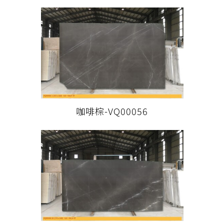
咖啡棕-VQ00056