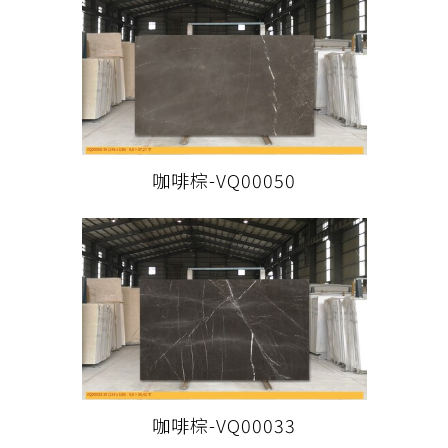
咖啡棕-VQ00050
咖啡棕-VQ00033