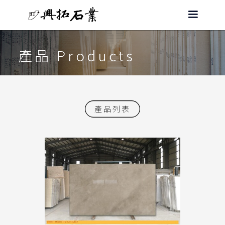
產品 Products
產品列表