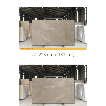
#7 (228 cm x 133 cm)