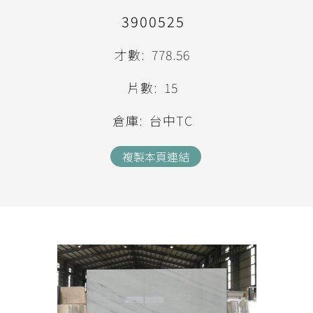
3900525
才數:
778.56
片數:
15
倉庫:
台中TC
複製本頁連結