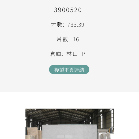
3900520
才數:
733.39
片數:
16
倉庫:
林口TP
複製本頁連結