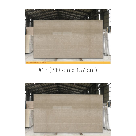
#17 (289 cm x 157 cm)