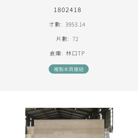
1802418
才數:
3953.14
片數:
72
倉庫:
林口TP
複製本頁連結