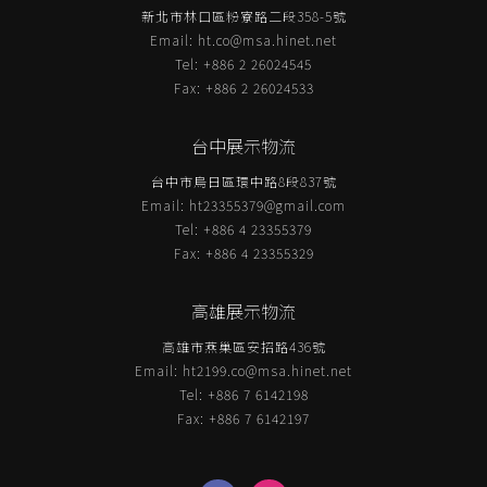
新北市林口區粉寮路二段358-5號
Email:
ht.co@msa.hinet.net
Tel: +886 2 26024545
Fax: +886 2 26024533
台中展示物流
台中市烏日區環中路8段837號
Email:
ht23355379@gmail.com
Tel: +886 4 23355379
Fax: +886 4 23355329
高雄展示物流
高雄市燕巢區安招路436號
Email:
ht2199.co@msa.hinet.net
Tel: +886 7 6142198
Fax: +886 7 6142197